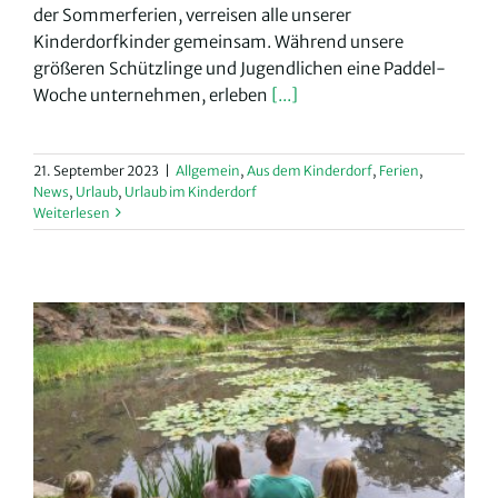
der Sommerferien, verreisen alle unserer
Kinderdorfkinder gemeinsam. Während unsere
größeren Schützlinge und Jugendlichen eine Paddel-
Woche unternehmen, erleben
[...]
21. September 2023
|
Allgemein
,
Aus dem Kinderdorf
,
Ferien
,
News
,
Urlaub
,
Urlaub im Kinderdorf
Weiterlesen