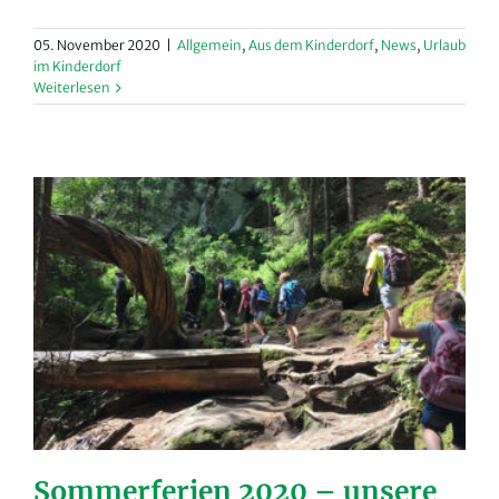
05. November 2020
|
Allgemein
,
Aus dem Kinderdorf
,
News
,
Urlaub
im Kinderdorf
Weiterlesen
Sommerferien 2020 – unsere