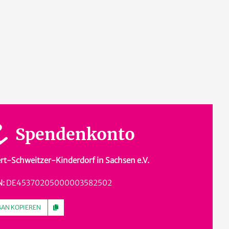
Spendenkonto
rt-Schweitzer-Kinderdorf in Sachsen e.V.
N:
DE45370205000003582502
BAN KOPIEREN