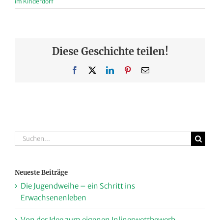
im Kinderdorf
Diese Geschichte teilen!
Facebook
X
LinkedIn
Pinterest
E-
Mail
Suche
nach:
Neueste Beiträge
Die Jugendweihe – ein Schritt ins
Erwachsenenleben
Von der Idee zum eigenen Inlinerwettbewerb