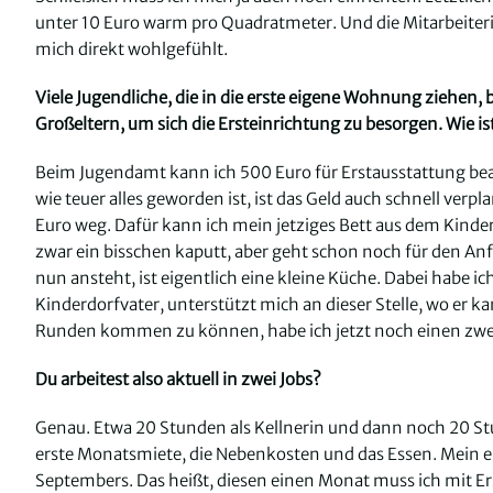
unter 10 Euro warm pro Quadratmeter. Und die Mitarbeiterin d
mich direkt wohlgefühlt.
Viele Jugendliche, die in die erste eigene Wohnung ziehen
Großeltern, um sich die Ersteinrichtung zu besorgen. Wie ist
Beim Jugendamt kann ich 500 Euro für Erstausstattung beant
wie teuer alles geworden ist, ist das Geld auch schnell ve
Euro weg. Dafür kann ich mein jetziges Bett aus dem Kinde
zwar ein bisschen kaputt, aber geht schon noch für den Anf
nun ansteht, ist eigentlich eine kleine Küche. Dabei habe 
Kinderdorfvater, unterstützt mich an dieser Stelle, wo er k
Runden kommen zu können, habe ich jetzt noch einen z
Du arbeitest also aktuell in zwei Jobs?
Genau. Etwa 20 Stunden als Kellnerin und dann noch 20 Stun
erste Monatsmiete, die Nebenkosten und das Essen. Mein 
Septembers. Das heißt, diesen einen Monat muss ich mit Er