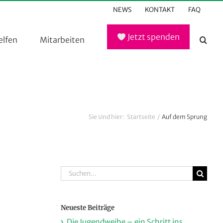
NEWS
KONTAKT
FAQ
Jetzt spenden
elfen
Mitarbeiten
Sie sind hier:
Startseite
Auf dem Sprung
Suche
nach:
Neueste Beiträge
Die Jugendweihe – ein Schritt ins