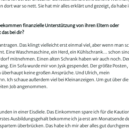
ort war so nett. Sie hat mir alles erklärt und gezeigt, da habe 
, bekommen finanzielle Unterstützung von ihren Eltern oder
 das bei dir?
ragen. Das klingt vielleicht erst einmal viel, aber wenn man s
rplant. Eine Waschmaschine, ein Herd, ein Kühlschrank… schon si
rdorf mitnehmen. Einen alten Schrank haben wir auch noch. Der
ang. Ein Sofa wurde mir von Jysk gespendet. Der größte Posten,
ich überhaupt keine großen Ansprüche. Und Ulrich, mein
ann. Ich schaue außerdem viel bei Kleinanzeigen. Um gut über die
weiten Job angenommen.
den in einer Eisdiele. Das Einkommen spare ich für die Kaution
erstes Ausbildungsgehalt bekomme ich ja erst am Monatsende d
spartem überbrücken. Das habe ich mir aber alles gut durchgere