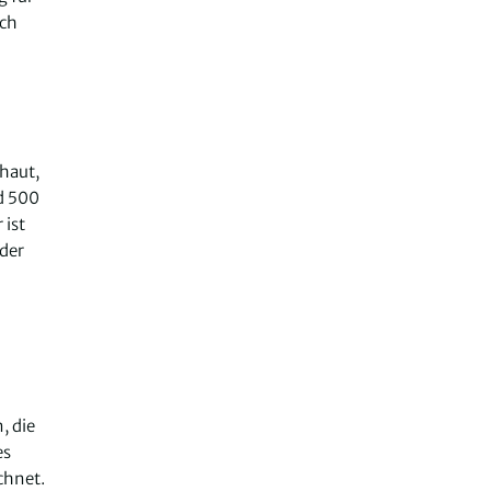
ich
chaut,
nd 500
 ist
 der
, die
es
chnet.