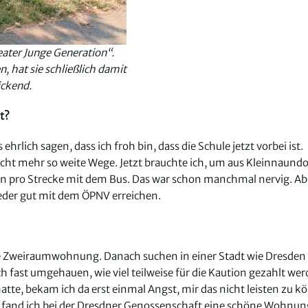
eater Junge Generation“.
, hat sie schließlich damit
ickend.
t?
rlich sagen, dass ich froh bin, dass die Schule jetzt vorbei ist.
ht mehr so weite Wege. Jetzt brauchte ich, um aus Kleinnaundo
n pro Strecke mit dem Bus. Das war schon manchmal nervig. Ab
eder gut mit dem ÖPNV erreichen.
lbare Zweiraumwohnung. Danach suchen in einer Stadt wie Dresden
 fast umgehauen, wie viel teilweise für die Kaution gezahlt we
atte, bekam ich da erst einmal Angst, mir das nicht leisten zu k
ch fand ich bei der Dresdner Genossenschaft eine schöne Wohnun