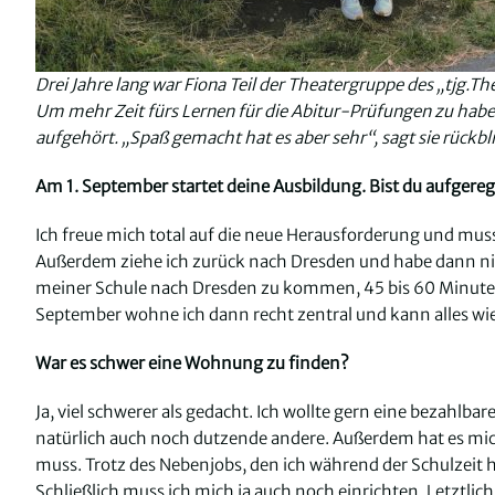
Drei Jahre lang war Fiona Teil der Theatergruppe des „tjg.Th
Um mehr Zeit fürs Lernen für die Abitur-Prüfungen zu haben
aufgehört. „Spaß gemacht hat es aber sehr“, sagt sie rückbl
Am 1. September startet deine Ausbildung. Bist du aufgereg
Ich freue mich total auf die neue Herausforderung und muss eh
Außerdem ziehe ich zurück nach Dresden und habe dann nic
meiner Schule nach Dresden zu kommen, 45 bis 60 Minute
September wohne ich dann recht zentral und kann alles wi
War es schwer eine Wohnung zu finden?
Ja, viel schwerer als gedacht. Ich wollte gern eine bezah
natürlich auch noch dutzende andere. Außerdem hat es mich
muss. Trotz des Nebenjobs, den ich während der Schulzeit h
Schließlich muss ich mich ja auch noch einrichten. Letztli