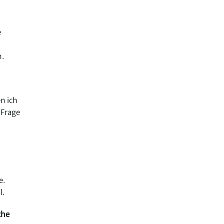
e
h.
en ich
 Frage
e.
l.
che