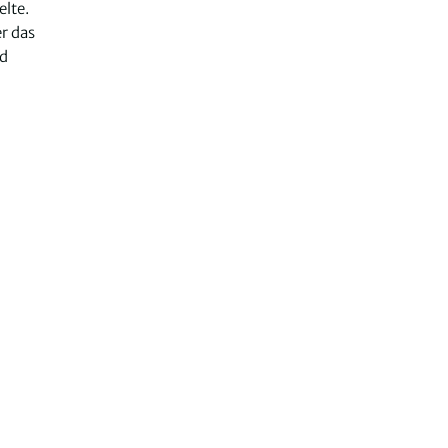
elte.
er das
nd