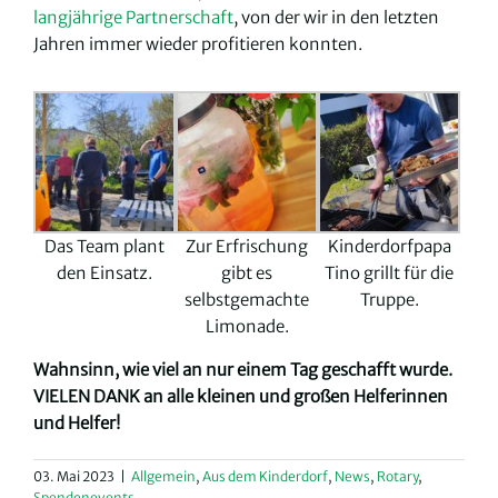
langjährige Partnerschaft
, von der wir in den letzten
Jahren immer wieder profitieren konnten.
Das Team plant
Zur Erfrischung
Kinderdorfpapa
den Einsatz.
gibt es
Tino grillt für die
selbstgemachte
Truppe.
Limonade.
Wahnsinn, wie viel an nur einem Tag geschafft wurde.
VIELEN DANK an alle kleinen und großen Helferinnen
und Helfer!
03. Mai 2023
|
Allgemein
,
Aus dem Kinderdorf
,
News
,
Rotary
,
Spendenevents