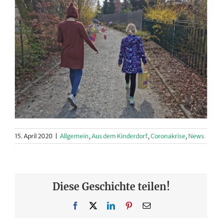
15. April 2020
|
Allgemein
,
Aus dem Kinderdorf
,
Coronakrise
,
News
Diese Geschichte teilen!
Facebook
X
LinkedIn
Pinterest
E-
Mail