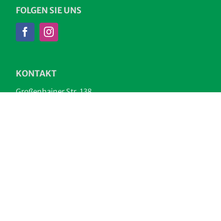
FOLGEN SIE UNS
KONTAKT
Großenhainer Str. 138
01129 Dresden
T +49 351 – 320 351 30
verein@kinderdorf-online.de