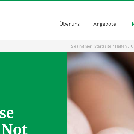
Über uns
Angebote
H
Sie sind hier:
Startseite
Helfen
U
se
 Not