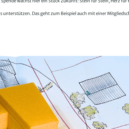
 Spende wächst hier ein Stück Zukunft: Stein für Stein, Herz für 
unterstützen. Das geht zum Beispiel auch mit einer Mitgliedscha