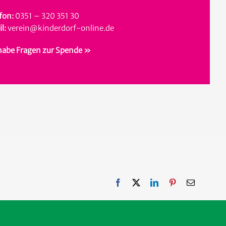
fon:
0351 – 320 351 30
l:
verein@kinderdorf-online.de
habe Fragen zur Spende »