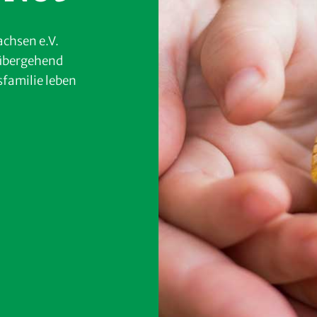
chsen e.V.
rübergehend
sfamilie leben