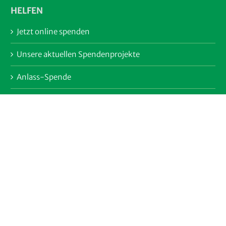
HELFEN
Jetzt online spenden
Unsere aktuellen Spendenprojekte
Anlass-Spende
Spendenlauf
Unternehmensspenden
Ehrenamtlich engagieren
Kranzspende
Erbschaft und Testament