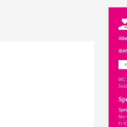
Albe
IBA
I
BIC
Soz
Sp
Spre
Mo-
Fr 9