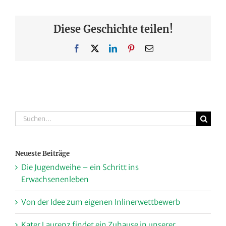
Diese Geschichte teilen!
Facebook
X
LinkedIn
Pinterest
E-
Mail
Suche
nach:
Neueste Beiträge
Die Jugendweihe – ein Schritt ins
Erwachsenenleben
Von der Idee zum eigenen Inlinerwettbewerb
Kater Laurenz findet ein Zuhause in unserer