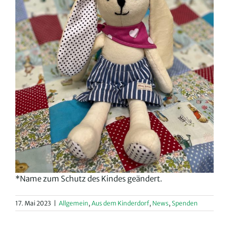
*Name zum Schutz des Kindes geändert.
17. Mai 2023
|
Allgemein
,
Aus dem Kinderdorf
,
News
,
Spenden