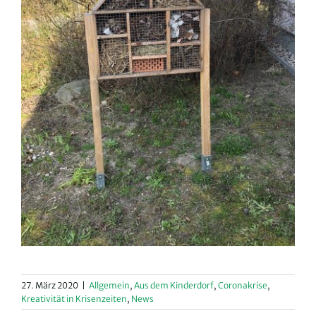
27. März 2020
|
Allgemein
,
Aus dem Kinderdorf
,
Coronakrise
,
Kreativität in Krisenzeiten
,
News