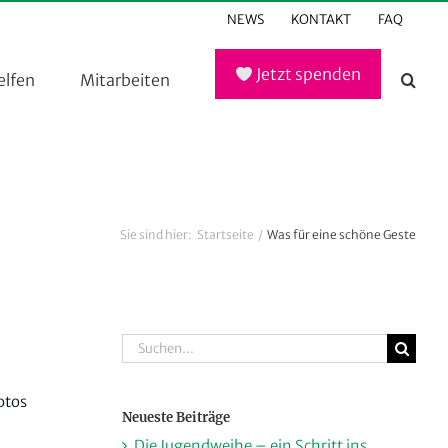
NEWS
KONTAKT
FAQ
Jetzt spenden
elfen
Mitarbeiten
Sie sind hier:
Startseite
Was für eine schöne Geste
Suche
nach:
otos
Neueste Beiträge
Die Jugendweihe – ein Schritt ins